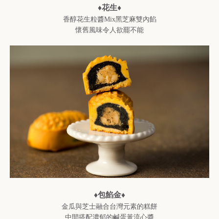
♦花生♦
香醇花生粒醬Mix黑芝麻雙內餡
懷舊風味令人欲罷不能
♦包餡金♦
金瓜與芝士融合台灣元素的糕餅
中間搭配濃郁的鹹蛋黃流心醬