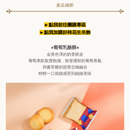
產品細節
►點我前往團購專區
►點我加購好柿花生吊飾
♦葡萄乳酪酥♦
金黃色澤的奶香餅皮
葡萄果餡紮實飽滿，散發濃郁的葡萄香氣
與麥芽糖的甜香交織融合
輕輕一口就能感受到細緻美味