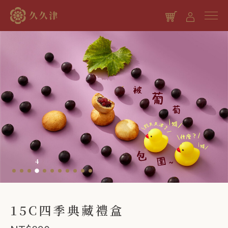
繼續購物
4
15C四季典藏禮盒