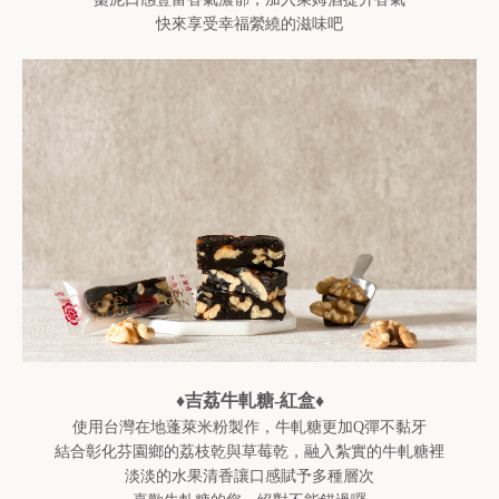
快來享受幸福縈繞的滋味吧
♦吉荔牛軋糖-紅盒♦
使用台灣在地蓬萊米粉製作，牛軋糖更加Q彈不黏牙
結合彰化芬園鄉的荔枝乾與草莓乾，融入紮實的牛軋糖裡
淡淡的水果清香讓口感賦予多種層次