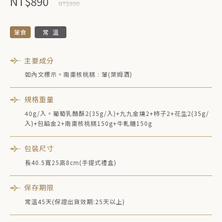
NT$890
NT$890
葷食
常溫
主要成分
如內文標示。南棗核桃糕 : 葷(萊姆酒)
規格重量
40g/入。葡萄乳酪酥2(35g/入)+九九金燒2+柿子2+花生2(35g/
入)+包餡金2+南棗核桃糕150g+牛軋糖150g
包裝尺寸
長40.5寬25高8cm(手提式禮盒)
保存期限
常溫45天(保證出貨效期:25天以上)