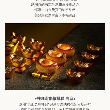
以獨特的法式酥皮和豆沙相結合
輕嚐一口金元寶的綿密細緻
美好寓意讓財富與幸福綿延
♦桂圓南棗核桃糕-白盒♦
選用"東山柴燻桂圓"與烤焙過的核桃融入麥芽裡
棗泥口感豐富香氣濃郁，加入萊姆酒提升香氣