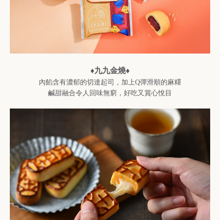
♦九九金燒♦
內餡含有濃郁的切達起司，加上Q彈滑順的麻糬
鹹甜融合令人回味無窮，好吃又賞心悅目