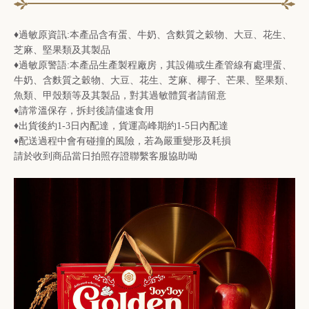
♦過敏原資訊:本產品含有蛋、牛奶、含麩質之穀物、大豆、花生、
芝麻、堅果類及其製品
♦過敏原警語:本產品生產製程廠房，其設備或生產管線有處理蛋、
牛奶、含麩質之穀物、大豆、花生、芝麻、椰子、芒果、堅果類、
魚類、甲殼類等及其製品，對其過敏體質者請留意
♦請常溫保存，拆封後請儘速食用
♦出貨後約1-3日內配達，貨運高峰期約1-5日內配達
♦配送過程中會有碰撞的風險，若為嚴重變形及耗損
請於收到商品當日拍照存證聯繫客服協助呦