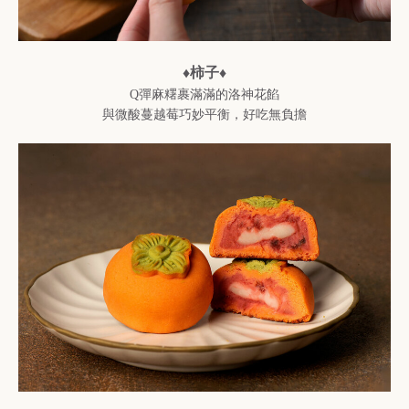
♦柿子♦
Q彈麻糬裹滿滿的洛神花餡
與微酸蔓越莓巧妙平衡，好吃無負擔