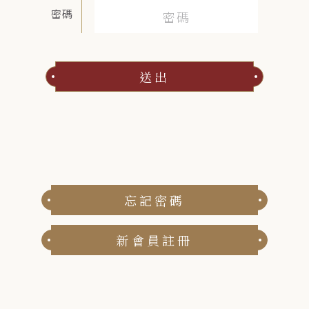
密碼
送出
忘記密碼
新會員註冊