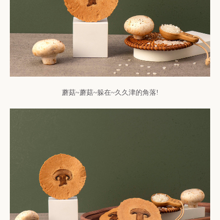
蘑菇~蘑菇~躲在~久久津的角落!