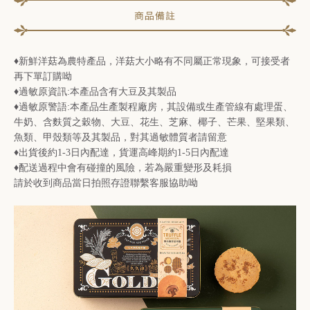
商品備註
♦新鮮洋菇為農特產品，洋菇大小略有不同屬正常現象，可接受者
再下單訂購呦
♦過敏原資訊:本產品含有大豆及其製品
♦過敏原警語:本產品生產製程廠房，其設備或生產管線有處理蛋、
牛奶、含麩質之穀物、大豆、花生、芝麻、椰子、芒果、堅果類、
魚類、甲殼類等及其製品，對其過敏體質者請留意
♦出貨後約1-3日內配達，貨運高峰期約1-5日內配達
♦配送過程中會有碰撞的風險，若為嚴重變形及耗損
請於收到商品當日拍照存證聯繫客服協助呦