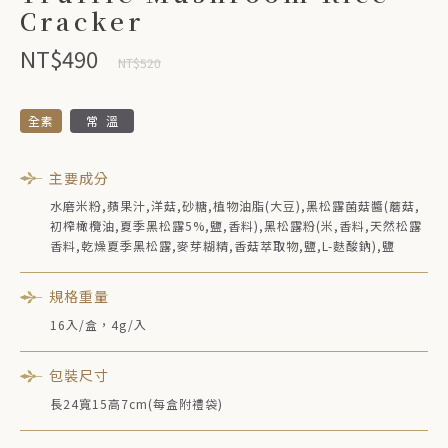
Cracker
NT$490
NT$520
全素
常溫
主要成分
水磨米粉,蘋果汁,洋菇,砂糖,植物油脂(大豆),黑松露菌菇醬(蘑菇,
初榨橄欖油,夏季黑松露5%,鹽,香料),黑松露粉(米,香料,天然松露
香料,乾燥夏季黑松露,麥芽糊精,香菇萃取物,鹽,L-麩酸鈉),鹽
規格重量
16入/盒，4g/入
包裝尺寸
長24寬15高7cm(每盒附禮袋)