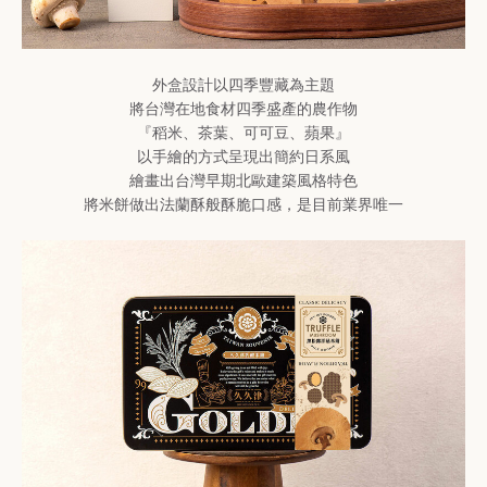
外盒設計以四季豐藏為主題
將台灣在地食材四季盛產的農作物
『稻米、茶葉、可可豆、蘋果』
以手繪的方式呈現出簡約日系風
繪畫出台灣早期北歐建築風格特色
將米餅做出法蘭酥般酥脆口感，是目前業界唯一