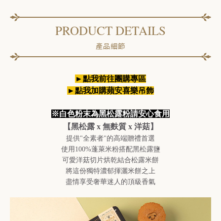
PRODUCT DETAILS
產品細節
►點我前往團購專區
►點我加購蘋安喜樂吊飾
※白色粉末為黑松露粉請安心食用
【黑松露 x 無麩質 x 洋菇】
提供"全素者"的高端贈禮首選
使用100%蓬萊米粉搭配黑松露鹽
可愛洋菇切片烘乾結合松露米餅
將這份獨特濃郁揮灑米餅之上
盡情享受奢華迷人的頂級香氣