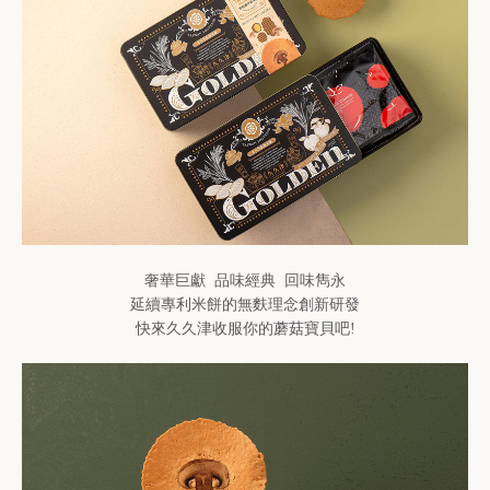
奢華巨獻 品味經典 回味雋永
延續專利米餅的無麩理念創新研發
快來久久津收服你的蘑菇寶貝吧!