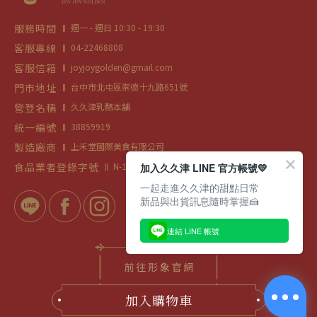
服務時間
週一 - 週日 10:30 - 19:30
客服專線
04-22468808
客服信箱
joyjoygolden@gmail.com
門市地址
台中市北屯區崇德十九路651號
營登名稱
久久津乳酪本舖
統一編號
38859919
製造廠商
上禾堂國際美食有限公司
食品業者登錄字號
N-12461921500000-1
加入久久津 LINE 官方帳號💛
一起走進久久津的甜點日常
新品與出貨訊息隨時掌握🍰
連結 LINE 帳號
加入購物車
site by
很好設計