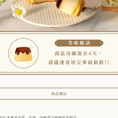
商品備註
資訊:本產品含蛋、牛奶、含麩質之穀物及其製品