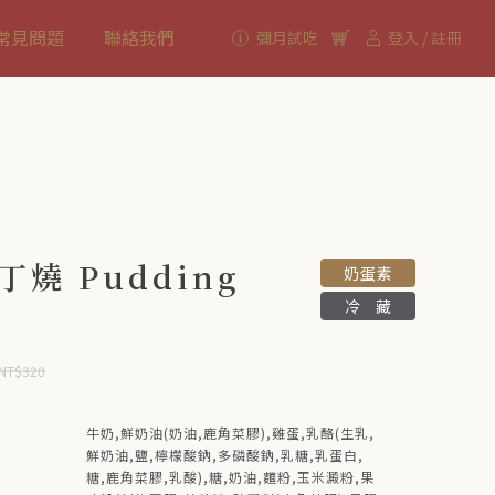
常見問題
聯絡我們
彌月試吃
登入 / 註冊
燒 Pudding
奶蛋素
冷藏
NT$320
牛奶,鮮奶油(奶油,鹿角菜膠),雞蛋,乳酪(生乳,
鮮奶油,鹽,檸檬酸鈉,多磷酸鈉,乳糖,乳蛋白,
糖,鹿角菜膠,乳酸),糖,奶油,麵粉,玉米澱粉,果