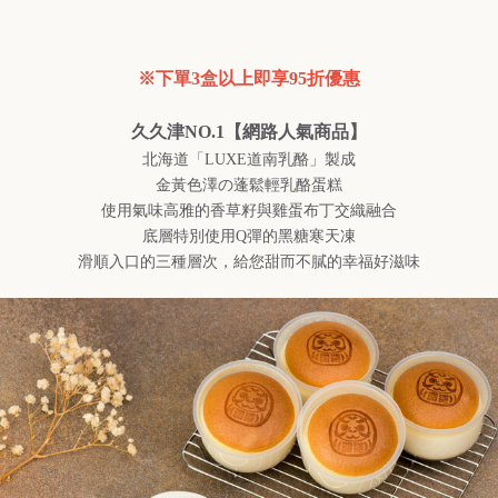
※下單3盒以上即享95折優惠
久久津NO.1【網路人氣商品】
北海道「LUXE道南乳酪」製成
金黃色澤の蓬鬆輕乳酪蛋糕
使用氣味高雅的香草籽與雞蛋布丁交織融合
底層特別使用Q彈的黑糖寒天凍
滑順入口的三種層次，給您甜而不膩的幸福好滋味