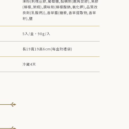
凍粉(刺槐豆膠,葡萄糖,黏稠劑(鹿角菜膠),果膠
(檸檬,萊姆),調味劑(檸檬酸鈉,氯化鉀),品質改
良劑(乳酸鈣)),香草醬(糖漿,香草提取物,香草
籽),鹽
5入/盒，90g/入
長19寬19高6cm(每盒附禮袋)
冷藏4天
台灣
登錄字號
N-12461921500000-1
險字號
國泰產物保險 1502字第15PD60465號