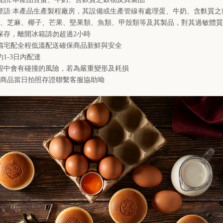
警語:本產品生產製程廠房，其設備或生產管線有處理蛋、牛奶、含麩質之
、芝麻、椰子、芒果、堅果類、魚類、甲殼類等及其製品，對其過敏體質
保存，離開冰箱請勿超過2小時
貓宅配全程低溫配送確保商品新鮮與安全
約1-3日內配達
程中會有碰撞的風險，若為嚴重變形及耗損
商品當日拍照存證聯繫客服協助呦