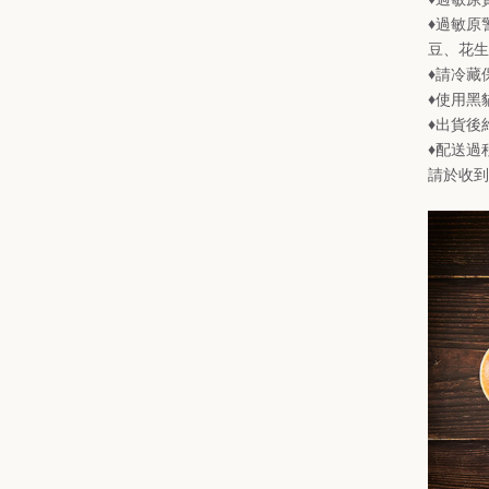
♦過敏原
豆、花生
♦請冷藏
♦使用黑
♦出貨後
♦配送過
請於收到