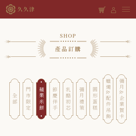
SHOP
繼續購物
蠟燭&配件吊飾
彌月&企業賀卡
門市限定
蘋果米餅
節慶伴手
乳酪初芯
彌月禮策
圓形蛋糕
全部