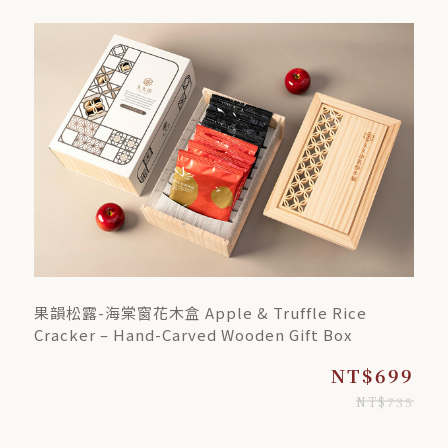
果韻松露-海棠窗花木盒 Apple & Truffle Rice
Cracker – Hand-Carved Wooden Gift Box
NT$699
NT$735